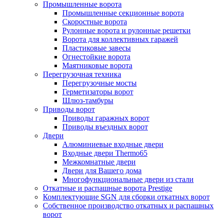
Промышленные ворота
Промышленные секционные ворота
Скоростные ворота
Рулонные ворота и рулонные решетки
Ворота для коллективных гаражей
Пластиковые завесы
Огнестойкие ворота
Маятниковые ворота
Перегрузочная техника
Перегрузочные мосты
Герметизаторы ворот
Шлюз-тамбуры
Приводы ворот
Приводы гаражных ворот
Приводы въездных ворот
Двери
Алюминиевые входные двери
Входные двери Thermo65
Межкомнатные двери
Двери для Вашего дома
Многофункциональные двери из стали
Откатные и распашные ворота Prestige
Комплектующие SGN для сборки откатных ворот
Собственное производство откатных и распашных
ворот