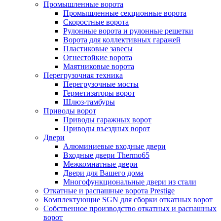
Промышленные ворота
Промышленные секционные ворота
Скоростные ворота
Рулонные ворота и рулонные решетки
Ворота для коллективных гаражей
Пластиковые завесы
Огнестойкие ворота
Маятниковые ворота
Перегрузочная техника
Перегрузочные мосты
Герметизаторы ворот
Шлюз-тамбуры
Приводы ворот
Приводы гаражных ворот
Приводы въездных ворот
Двери
Алюминиевые входные двери
Входные двери Thermo65
Межкомнатные двери
Двери для Вашего дома
Многофункциональные двери из стали
Откатные и распашные ворота Prestige
Комплектующие SGN для сборки откатных ворот
Собственное производство откатных и распашных
ворот