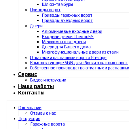
Шлюз-тамбуры
Приводы ворот
Приводы гаражных ворот
Приводы въездных ворот
Двери
Алюминиевые входные двери
Входные двери Thermo65
Межкомнатные двери
Двери для Вашего дома
Многофункциональные двери из стали
Откатные и распашные ворота Prestige
Комплектующие SGN для сборки откатных ворот
Собственное производство откатных и распашны
Сервис
Видео инструкции
Наши работы
Контакты
О компании
Отзывы о нас
Продукция
Гаражные ворота