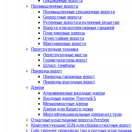
Секционные ворота
Промышленные ворота
Промышленные секционные ворота
Скоростные ворота
Рулонные ворота и рулонные решетки
Ворота для коллективных гаражей
Пластиковые завесы
Огнестойкие ворота
Маятниковые ворота
Перегрузочная техника
Перегрузочные мосты
Герметизаторы ворот
Шлюз-тамбуры
Приводы ворот
Приводы гаражных ворот
Приводы въездных ворот
Двери
Алюминиевые входные двери
Входные двери Thermo65
Межкомнатные двери
Двери для Вашего дома
Многофункциональные двери из стали
Откатные и распашные ворота Prestige
Комплектующие SGN для сборки откатных ворот
Собственное производство откатных и распашны