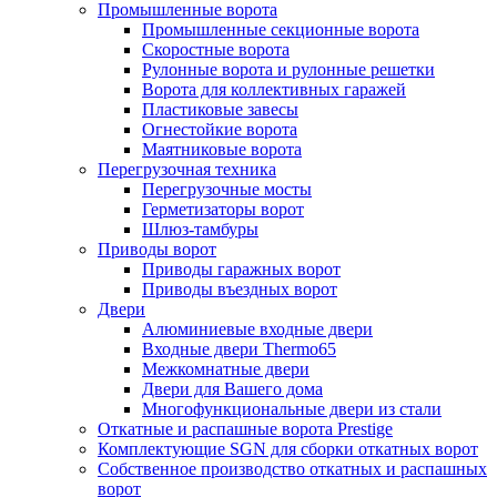
Промышленные ворота
Промышленные секционные ворота
Скоростные ворота
Рулонные ворота и рулонные решетки
Ворота для коллективных гаражей
Пластиковые завесы
Огнестойкие ворота
Маятниковые ворота
Перегрузочная техника
Перегрузочные мосты
Герметизаторы ворот
Шлюз-тамбуры
Приводы ворот
Приводы гаражных ворот
Приводы въездных ворот
Двери
Алюминиевые входные двери
Входные двери Thermo65
Межкомнатные двери
Двери для Вашего дома
Многофункциональные двери из стали
Откатные и распашные ворота Prestige
Комплектующие SGN для сборки откатных ворот
Собственное производство откатных и распашных
ворот