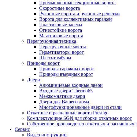
Промышленные секционные ворота
Скоростные ворота
Рулонные ворота и рулонные решетки
Ворота для коллективных гаражей
Пластиковые завесы
Огнестойкие ворота
Маятниковые ворота
Перегрузочная техника
Перегрузочные мосты
Герметизаторы ворот
Шлюз-тамбуры
Приводы ворот
Приводы гаражных ворот
Приводы въездных ворот
Двери
Алюминиевые входные двери
Входные двери Thermo65
Межкомнатные двери
Двери для Вашего дома
Многофункциональные двери из стали
Откатные и распашные ворота Prestige
Комплектующие SGN для сборки откатных ворот
Собственное производство откатных и распашных 
Сервис
Видео инструкции