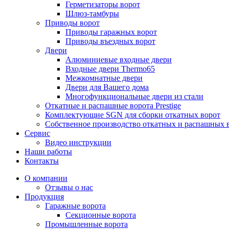
Герметизаторы ворот
Шлюз-тамбуры
Приводы ворот
Приводы гаражных ворот
Приводы въездных ворот
Двери
Алюминиевые входные двери
Входные двери Thermo65
Межкомнатные двери
Двери для Вашего дома
Многофункциональные двери из стали
Откатные и распашные ворота Prestige
Комплектующие SGN для сборки откатных ворот
Собственное производство откатных и распашных 
Сервис
Видео инструкции
Наши работы
Контакты
О компании
Отзывы о нас
Продукция
Гаражные ворота
Секционные ворота
Промышленные ворота