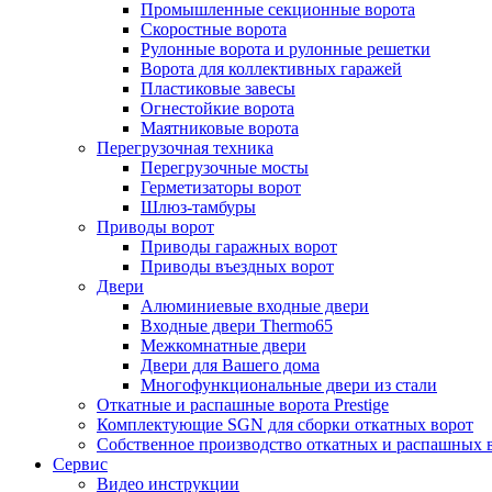
Промышленные секционные ворота
Скоростные ворота
Рулонные ворота и рулонные решетки
Ворота для коллективных гаражей
Пластиковые завесы
Огнестойкие ворота
Маятниковые ворота
Перегрузочная техника
Перегрузочные мосты
Герметизаторы ворот
Шлюз-тамбуры
Приводы ворот
Приводы гаражных ворот
Приводы въездных ворот
Двери
Алюминиевые входные двери
Входные двери Thermo65
Межкомнатные двери
Двери для Вашего дома
Многофункциональные двери из стали
Откатные и распашные ворота Prestige
Комплектующие SGN для сборки откатных ворот
Собственное производство откатных и распашных 
Сервис
Видео инструкции