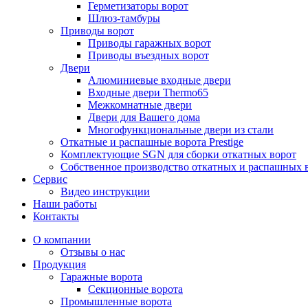
Герметизаторы ворот
Шлюз-тамбуры
Приводы ворот
Приводы гаражных ворот
Приводы въездных ворот
Двери
Алюминиевые входные двери
Входные двери Thermo65
Межкомнатные двери
Двери для Вашего дома
Многофункциональные двери из стали
Откатные и распашные ворота Prestige
Комплектующие SGN для сборки откатных ворот
Собственное производство откатных и распашных 
Сервис
Видео инструкции
Наши работы
Контакты
О компании
Отзывы о нас
Продукция
Гаражные ворота
Секционные ворота
Промышленные ворота