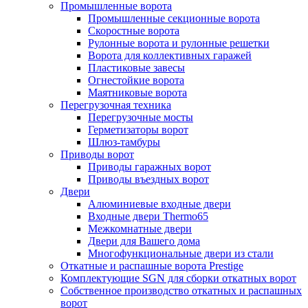
Промышленные ворота
Промышленные секционные ворота
Скоростные ворота
Рулонные ворота и рулонные решетки
Ворота для коллективных гаражей
Пластиковые завесы
Огнестойкие ворота
Маятниковые ворота
Перегрузочная техника
Перегрузочные мосты
Герметизаторы ворот
Шлюз-тамбуры
Приводы ворот
Приводы гаражных ворот
Приводы въездных ворот
Двери
Алюминиевые входные двери
Входные двери Thermo65
Межкомнатные двери
Двери для Вашего дома
Многофункциональные двери из стали
Откатные и распашные ворота Prestige
Комплектующие SGN для сборки откатных ворот
Собственное производство откатных и распашных
ворот