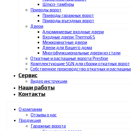
Шлюз-тамбуры
Приводы ворот
Приводы гаражных ворот
Приводы въездных ворот
Двери
Алюминиевые входные двери
Входные двери Thermo65
Межкомнатные двери
Двери для Вашего дома
Многофункциональные двери из стали
Откатные и распашные ворота Prestige
Комплектующие SGN для сборки откатных ворот
Собственное производство откатных и распашны
Сервис
Видео инструкции
Наши работы
Контакты
О компании
Отзывы о нас
Продукция
Гаражные ворота