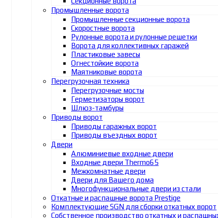
Секционные ворота
Промышленные ворота
Промышленные секционные ворота
Скоростные ворота
Рулонные ворота и рулонные решетки
Ворота для коллективных гаражей
Пластиковые завесы
Огнестойкие ворота
Маятниковые ворота
Перегрузочная техника
Перегрузочные мосты
Герметизаторы ворот
Шлюз-тамбуры
Приводы ворот
Приводы гаражных ворот
Приводы въездных ворот
Двери
Алюминиевые входные двери
Входные двери Thermo65
Межкомнатные двери
Двери для Вашего дома
Многофункциональные двери из стали
Откатные и распашные ворота Prestige
Комплектующие SGN для сборки откатных ворот
Собственное производство откатных и распашны