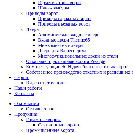
Герметизаторы ворот
Шлюз-тамбуры
Приводы ворот
Приводы гаражных ворот
Приводы въездных ворот
Двери
Алюминиевые входные двери
Входные двери Thermo65
Межкомнатные двери
Двери для Вашего дома
Многофункциональные двери из стали
Откатные и распашные ворота Prestige
Комплектующие SGN для сборки откатных ворот
Собственное производство откатных и распашных 
Сервис
Видео инструкции
Наши работы
Контакты
О компании
Отзывы о нас
Продукция
Гаражные ворота
Секционные ворота
Промышленные ворота