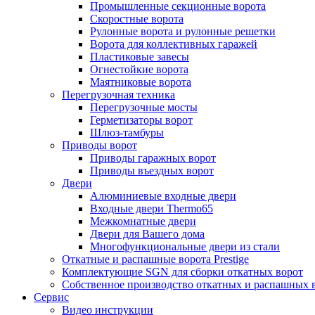
Промышленные секционные ворота
Скоростные ворота
Рулонные ворота и рулонные решетки
Ворота для коллективных гаражей
Пластиковые завесы
Огнестойкие ворота
Маятниковые ворота
Перегрузочная техника
Перегрузочные мосты
Герметизаторы ворот
Шлюз-тамбуры
Приводы ворот
Приводы гаражных ворот
Приводы въездных ворот
Двери
Алюминиевые входные двери
Входные двери Thermo65
Межкомнатные двери
Двери для Вашего дома
Многофункциональные двери из стали
Откатные и распашные ворота Prestige
Комплектующие SGN для сборки откатных ворот
Собственное производство откатных и распашных 
Сервис
Видео инструкции