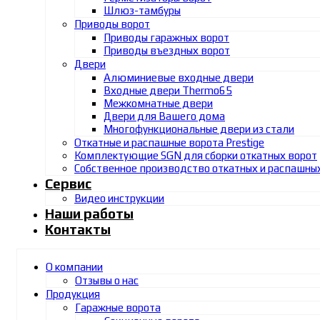
Шлюз-тамбуры
Приводы ворот
Приводы гаражных ворот
Приводы въездных ворот
Двери
Алюминиевые входные двери
Входные двери Thermo65
Межкомнатные двери
Двери для Вашего дома
Многофункциональные двери из стали
Откатные и распашные ворота Prestige
Комплектующие SGN для сборки откатных ворот
Собственное производство откатных и распашны
Сервис
Видео инструкции
Наши работы
Контакты
О компании
Отзывы о нас
Продукция
Гаражные ворота