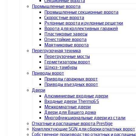
Секционные ворота
Промышленные ворота
Промышленные секционные ворота
Скоростные ворота
Рулонные ворота и рулонные решетки
Ворота для коллективных гаражей
Пластиковые завесы
Огнестойкие ворота
Маятниковые ворота
Перегрузочная техника
Перегрузочные мосты
Герметизаторы ворот
Шлюз-тамбуры
Приводы ворот
Приводы гаражных ворот
Приводы въездных ворот
Двери
Алюминиевые входные двери
Входные двери Thermo65
Межкомнатные двери
Двери для Вашего дома
Многофункциональные двери из стали
Откатные и распашные ворота Prestige
Комплектующие SGN для сборки откатных ворот
Собственное производство откатных и распашны